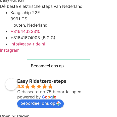
Dé beste elektrische steps van Nederland!
Kaagschip 22E
3991 CS
Houten, Nederland
+31644323310
+31641674903 (B.G.G)
info@easy-ride.nl
Instagram
Easy Ride/zero-steps
4.8
Gebaseerd op 75 beoordelingen
powered by
G
o
o
g
l
e
beoordeel ons op
Openingstijden