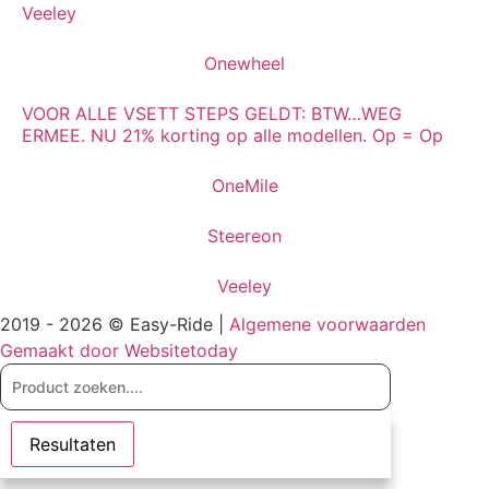
Veeley
Onewheel
VOOR ALLE VSETT STEPS GELDT: BTW…WEG
ERMEE. NU 21% korting op alle modellen. Op = Op
OneMile
Steereon
Veeley
2019 - 2026 © Easy-Ride |
Algemene voorwaarden
Gemaakt door Websitetoday
Search
...
Resultaten