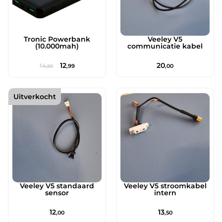
Tronic Powerbank
Veeley V5
(10.000mah)
communicatie kabel
12
20
14
,99
,00
,99
Uitverkocht
Veeley V5 standaard
Veeley V5 stroomkabel
sensor
intern
12
13
,00
,50