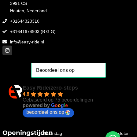
3991 CS
Houten, Nederland
+31644323310
+31641674903 (B.G.G)
info@easy-ride.nl
Easy Ride/zero-steps
4.8
Gebaseerd op 75 beoordelingen
powered by
G
o
o
g
l
e
beoordeel ons op
Openingstijden
Maandag
gesloten