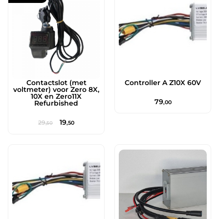
Contactslot (met
Controller A Z10X 60V
voltmeter) voor Zero 8X,
10X en Zero11X
79
Refurbished
,00
19
29
,50
,50