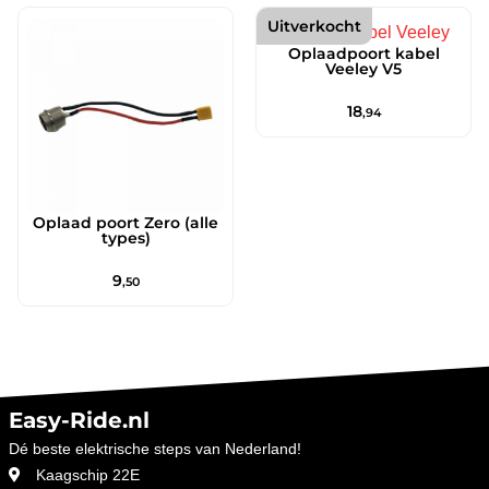
Uitverkocht
Oplaadpoort kabel
Veeley V5
18
,94
Oplaad poort Zero (alle
types)
9
,50
Easy-Ride.nl
Dé beste elektrische steps van Nederland!
Kaagschip 22E