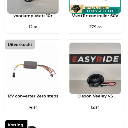
voorlamp Vsett 10+
Vsett11+ controller 60V
12
279
,50
,00
Uitverkocht
12V converter Zero steps
Claxon Veeley V5
14
12
,94
,94
Korting!