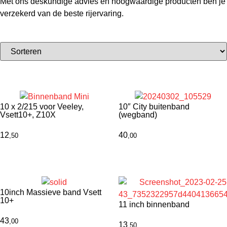
Met ons deskundige advies en hoogwaardige producten ben je
verzekerd van de beste rijervaring.
10 x 2/215 voor Veeley,
10″ City buitenband
Vsett10+, Z10X
(wegband)
12
40
,50
,00
10inch Massieve band Vsett
10+
11 inch binnenband
43
,00
13
,50