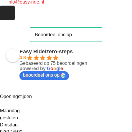
info@easy-ride.nl
Easy Ride/zero-steps
4.8
Gebaseerd op 75 beoordelingen
powered by
G
o
o
g
l
e
beoordeel ons op
Openingstijden
Maandag
gesloten
Dinsdag
9:30-16:00