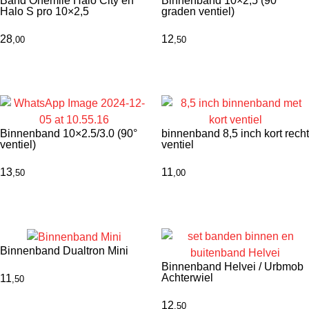
Band Onemile Halo City en
Binnenband 10×2,5 (90
Halo S pro 10×2,5
graden ventiel)
28
12
,00
,50
Binnenband 10×2.5/3.0 (90°
binnenband 8,5 inch kort recht
ventiel)
ventiel
13
11
,50
,00
Binnenband Dualtron Mini
Binnenband Helvei / Urbmob
Achterwiel
11
,50
12
,50