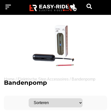
Home
/
Elektrische Step Accessoires
/
Bandenpomp
Bandenpomp