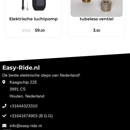
Elektrische luchtpomp
tubeless ventiel
59
3
69
,00
,50
,95
Easy-Ride.nl
Dé beste elektrische steps van Nederland!
Kaagschip 22E
3991 CS
Houten, Nederland
+31644323310
+31641674903 (B.G.G)
info@easy-ride.nl