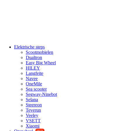
Elektrische steps
Scootmobielen
Dualtron
Easy Big Wheel
HILEY
Langfeite
Navee
OneMile
Sea scooter
Segway-Ninebot
Selana
Steereon
Teverun
Veeley
VSETT
Xiaomi
NIEUW