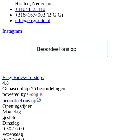
Houten, Nederland
+31644323310
+31641674903 (B.G.G)
info@easy-ride.nl
Instagram
Easy Ride/zero-steps
4.8
Gebaseerd op 75 beoordelingen
powered by
G
o
o
g
l
e
beoordeel ons op
Openingstijden
Maandag
gesloten
Dinsdag
9:30-16:00
Woensdag
9:30-16:00