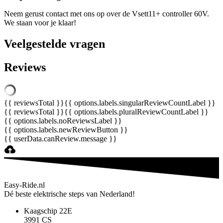
Neem gerust contact met ons op over de Vsett11+ controller 60V.
We staan voor je klaar!
Veelgestelde vragen
Reviews
{{ reviewsTotal }}
{{ options.labels.singularReviewCountLabel }}
{{ reviewsTotal }}
{{ options.labels.pluralReviewCountLabel }}
{{ options.labels.noReviewsLabel }}
{{ options.labels.newReviewButton }}
{{ userData.canReview.message }}
Easy-Ride.nl
Dé beste elektrische steps van Nederland!
Kaagschip 22E
3991 CS