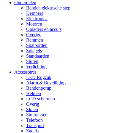
Onderdelen
Banden elektrische step
Dempers
Elektronica
Motoren
Opladers en accu’s
Overige
Remmen
Spatborden
Spiegels
Standaarden
Sturen
Verlichting
Accessoires
LED Rugzak
Alarm & Beveiliging
Bandenpomp
Helmen
LCD schermen
Overig
Sloten
Stuurtassen
Telefoon
Transport
Zadels