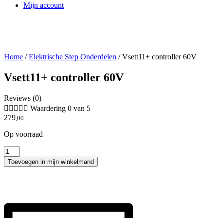
Mijn account
Home
/
Elektrische Step Onderdelen
/
Vsett11+ controller 60V
Vsett11+ controller 60V
Reviews (0)





Waardering 0 van 5
279
,00
Op voorraad
Vsett11+
controller
Toevoegen in mijn winkelmand
60V
aantal