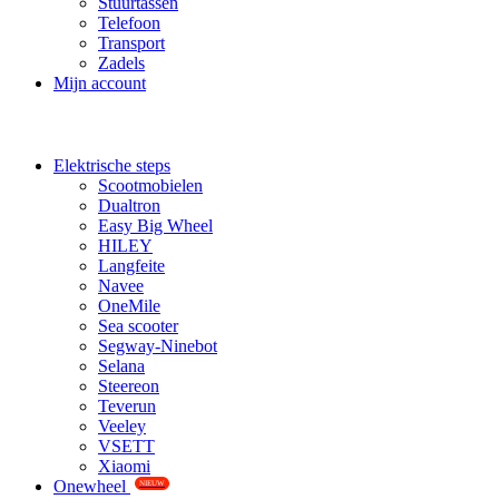
Stuurtassen
Telefoon
Transport
Zadels
Mijn account
Elektrische steps
Scootmobielen
Dualtron
Easy Big Wheel
HILEY
Langfeite
Navee
OneMile
Sea scooter
Segway-Ninebot
Selana
Steereon
Teverun
Veeley
VSETT
Xiaomi
Onewheel
NIEUW