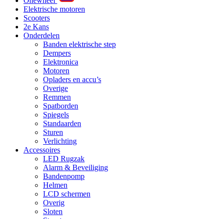
Onewheel
Elektrische motoren
Scooters
2e Kans
Onderdelen
Banden elektrische step
Dempers
Elektronica
Motoren
Opladers en accu’s
Overige
Remmen
Spatborden
Spiegels
Standaarden
Sturen
Verlichting
Accessoires
LED Rugzak
Alarm & Beveiliging
Bandenpomp
Helmen
LCD schermen
Overig
Sloten