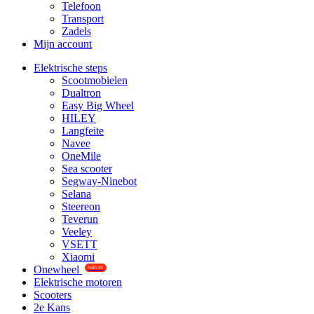
Telefoon
Transport
Zadels
Mijn account
Elektrische steps
Scootmobielen
Dualtron
Easy Big Wheel
HILEY
Langfeite
Navee
OneMile
Sea scooter
Segway-Ninebot
Selana
Steereon
Teverun
Veeley
VSETT
Xiaomi
Onewheel
NIEUW
Elektrische motoren
Scooters
2e Kans