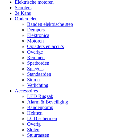
Elektrische motoren
Scooters
2e Kans
Onderdelen
Banden elektrische step
Dempers
Elektronica
Motoren
Opladers en accu’s
Overige
Remmen
Spatborden
Spiegels
Standaarden
Sturen
Verlichting
Accessoires
LED Rugzak
Alarm & Beveiliging
Bandenpomp
Helmen
LCD schermen
Overig
Sloten
Stuurtassen