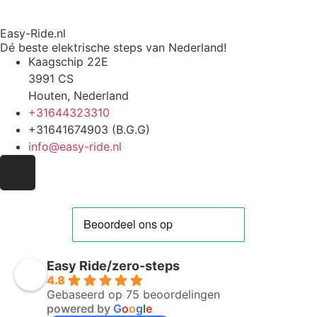
Easy-Ride.nl
Dé beste elektrische steps van Nederland!
Kaagschip 22E
3991 CS
Houten, Nederland
+31644323310
+31641674903 (B.G.G)
info@easy-ride.nl
Easy Ride/zero-steps
4.8
Gebaseerd op 75 beoordelingen
powered by
G
o
o
g
l
e