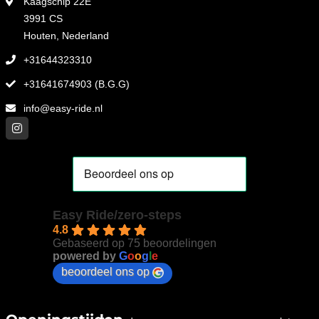
Kaagschip 22E
3991 CS
Houten, Nederland
+31644323310
+31641674903 (B.G.G)
info@easy-ride.nl
Easy Ride/zero-steps
4.8
Gebaseerd op 75 beoordelingen
powered by
G
o
o
g
l
e
beoordeel ons op