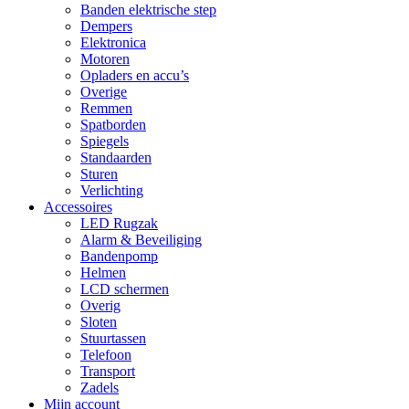
Banden elektrische step
Dempers
Elektronica
Motoren
Opladers en accu’s
Overige
Remmen
Spatborden
Spiegels
Standaarden
Sturen
Verlichting
Accessoires
LED Rugzak
Alarm & Beveiliging
Bandenpomp
Helmen
LCD schermen
Overig
Sloten
Stuurtassen
Telefoon
Transport
Zadels
Mijn account