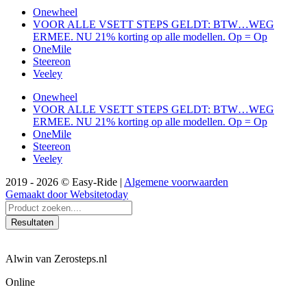
Onewheel
VOOR ALLE VSETT STEPS GELDT: BTW…WEG
ERMEE. NU 21% korting op alle modellen. Op = Op
OneMile
Steereon
Veeley
Onewheel
VOOR ALLE VSETT STEPS GELDT: BTW…WEG
ERMEE. NU 21% korting op alle modellen. Op = Op
OneMile
Steereon
Veeley
2019 - 2026 © Easy-Ride |
Algemene voorwaarden
Gemaakt door Websitetoday
Search
...
Resultaten
Alwin van Zerosteps.nl
Online