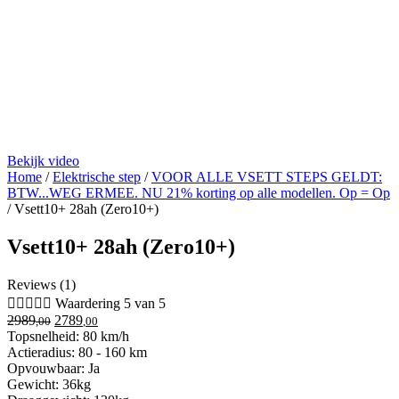
Bekijk video
Home
/
Elektrische step
/
VOOR ALLE VSETT STEPS GELDT:
BTW...WEG ERMEE. NU 21% korting op alle modellen. Op = Op
/
Vsett10+ 28ah (Zero10+)
Vsett10+ 28ah (Zero10+)
Reviews (1)





Waardering 5 van 5
Oorspronkelijke
Huidige
2989
2789
,00
,00
prijs
prijs
Topsnelheid: 80 km/h
was:
is:
Actieradius: 80 - 160 km
2989,00.
2789,00.
Opvouwbaar: Ja
Gewicht: 36kg