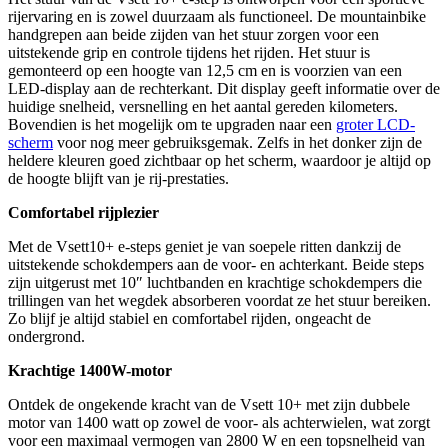
rijervaring en is zowel duurzaam als functioneel. De mountainbike
handgrepen aan beide zijden van het stuur zorgen voor een
uitstekende grip en controle tijdens het rijden. Het stuur is
gemonteerd op een hoogte van 12,5 cm en is voorzien van een
LED-display aan de rechterkant. Dit display geeft informatie over de
huidige snelheid, versnelling en het aantal gereden kilometers.
Bovendien is het mogelijk om te upgraden naar een
groter LCD-
scherm
voor nog meer gebruiksgemak. Zelfs in het donker zijn de
heldere kleuren goed zichtbaar op het scherm, waardoor je altijd op
de hoogte blijft van je rij-prestaties.
Comfortabel rijplezier
Met de Vsett10+ e-steps geniet je van soepele ritten dankzij de
uitstekende schokdempers aan de voor- en achterkant. Beide steps
zijn uitgerust met 10″ luchtbanden en krachtige schokdempers die
trillingen van het wegdek absorberen voordat ze het stuur bereiken.
Zo blijf je altijd stabiel en comfortabel rijden, ongeacht de
ondergrond.
Krachtige 1400W-motor
Ontdek de ongekende kracht van de Vsett 10+ met zijn dubbele
motor van 1400 watt op zowel de voor- als achterwielen, wat zorgt
voor een maximaal vermogen van 2800 W en een topsnelheid van