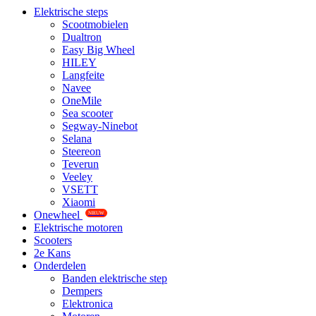
Elektrische steps
Scootmobielen
Dualtron
Easy Big Wheel
HILEY
Langfeite
Navee
OneMile
Sea scooter
Segway-Ninebot
Selana
Steereon
Teverun
Veeley
VSETT
Xiaomi
Onewheel
NIEUW
Elektrische motoren
Scooters
2e Kans
Onderdelen
Banden elektrische step
Dempers
Elektronica