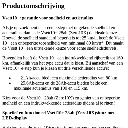
2989,00.
2789,00.
Productomschrijving
Vsett10+: garantie voor snelheid en actieradius
Als je op zoek bent naar een e-step met ongekende snelheid en
actieradius, dan is de Vsett10+ 28ah (Zero10X) de ideale keuze.
Hoewel de snelheid standaard beperkt is tot 25 km/u, heeft de Vsett
10+ een onbeperkte topsnelheid van minimaal 80 km/u*. Dit maakt
de Vsett 10+ een uitstekende keuze voor echte snelheidsduivels.
Bovendien heeft de Vsett 10+ een indrukwekkend rijbereik tot 160
km, afhankelijk van het type accu dat je kiest. Bij aanschaf van een
Vsett 10+ e-step kun je kiezen uit drie verschillende accu’s:
21Ah-accu biedt een maximale actieradius van 80 km
25,6Ah-accu en de 28Ah-accu bieden beide een
maximale actieradius van 100 en 115 km.
Kies voor de Vsett10+ 28ah (Zero10X) en geniet van onbeperkte
snelheid en een indrukwekkende actieradius tijdens al je ritten!
Sportief en functioneel Vsett10+ 28ah (Zero10X)stuur met
LED-display
Het stuur van de Vsett 10+ e-step is ontworpen voor een sportieve