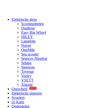
Elektrische steps
Scootmobielen
Dualtron
Easy Big Wheel
HILEY
Langfeite
Navee
OneMile
Sea scooter
Segway-Ninebot
Selana
Steereon
Teverun
Veeley
VSETT
Xiaomi
Onewheel
NIEUW
Elektrische motoren
Scooters
2e Kans
Onderdelen