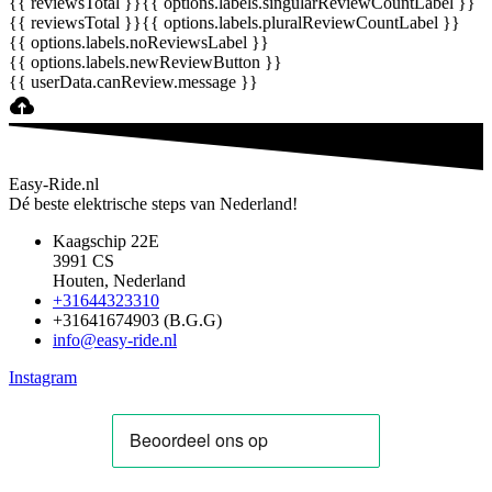
{{ reviewsTotal }}
{{ options.labels.singularReviewCountLabel }}
{{ reviewsTotal }}
{{ options.labels.pluralReviewCountLabel }}
{{ options.labels.noReviewsLabel }}
{{ options.labels.newReviewButton }}
{{ userData.canReview.message }}
Easy-Ride.nl
Dé beste elektrische steps van Nederland!
Kaagschip 22E
3991 CS
Houten, Nederland
+31644323310
+31641674903 (B.G.G)
info@easy-ride.nl
Instagram