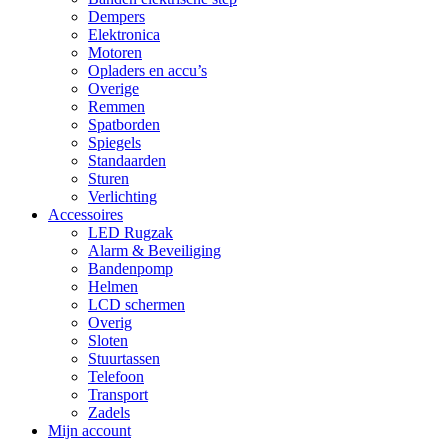
Dempers
Elektronica
Motoren
Opladers en accu’s
Overige
Remmen
Spatborden
Spiegels
Standaarden
Sturen
Verlichting
Accessoires
LED Rugzak
Alarm & Beveiliging
Bandenpomp
Helmen
LCD schermen
Overig
Sloten
Stuurtassen
Telefoon
Transport
Zadels
Mijn account