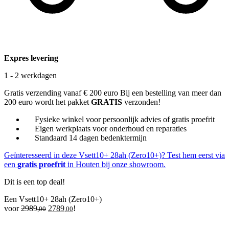
Expres levering
1 - 2 werkdagen
Gratis verzending vanaf € 200 euro
Bij een bestelling van meer dan
200 euro wordt het pakket
GRATIS
verzonden!
Fysieke winkel voor persoonlijk advies of gratis proefrit
Eigen werkplaats voor onderhoud en reparaties
Standaard 14 dagen bedenktermijn
Geïnteresseerd in deze Vsett10+ 28ah (Zero10+)? Test hem eerst via
een
gratis proefrit
in Houten bij onze showroom.
Dit is een top deal!
Een Vsett10+ 28ah (Zero10+)
Oorspronkelijke
Huidige
voor
2989
2789
!
,00
,00
prijs
prijs
was:
is: