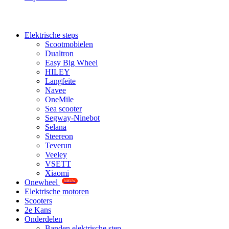
Elektrische steps
Scootmobielen
Dualtron
Easy Big Wheel
HILEY
Langfeite
Navee
OneMile
Sea scooter
Segway-Ninebot
Selana
Steereon
Teverun
Veeley
VSETT
Xiaomi
Onewheel
NIEUW
Elektrische motoren
Scooters
2e Kans
Onderdelen
Banden elektrische step