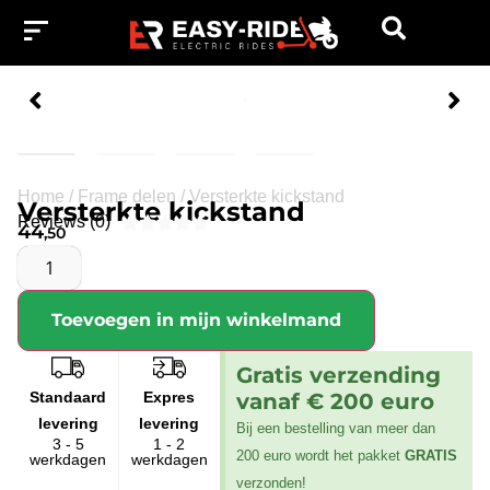
Home
/
Frame delen
/
Versterkte kickstand
Versterkte kickstand
Reviews (0)





44
,50
Toevoegen in mijn winkelmand
Gratis verzending
Standaard
Expres
vanaf € 200 euro
levering
levering
Bij een bestelling van meer dan
3 - 5
1 - 2
200 euro wordt het pakket
GRATIS
werkdagen
werkdagen
verzonden!