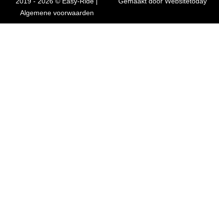
2019 - 2026 © Easy-Ride |
Gemaakt door Websitetoday
Algemene voorwaarden