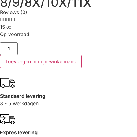
8/9/8X/10X/11X
Reviews (0)





15
,00
Op voorraad
Toevoegen in mijn winkelmand
Standaard levering
3 - 5 werkdagen
Expres levering