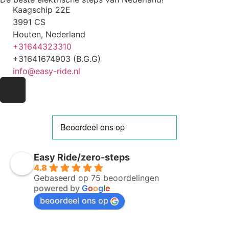
Kaagschip 22E
3991 CS
Houten, Nederland
+31644323310
+31641674903 (B.G.G)
info@easy-ride.nl
Easy Ride/zero-steps
4.8
Gebaseerd op 75 beoordelingen
powered by
G
o
o
g
l
e
beoordeel ons op