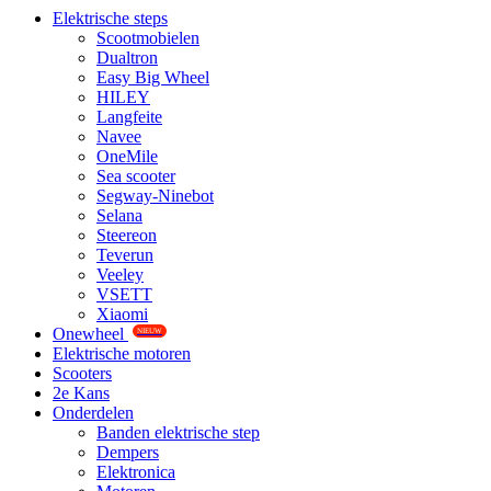
Elektrische steps
Scootmobielen
Dualtron
Easy Big Wheel
HILEY
Langfeite
Navee
OneMile
Sea scooter
Segway-Ninebot
Selana
Steereon
Teverun
Veeley
VSETT
Xiaomi
Onewheel
NIEUW
Elektrische motoren
Scooters
2e Kans
Onderdelen
Banden elektrische step
Dempers
Elektronica