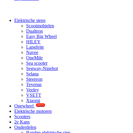
Elektrische steps
Scootmobielen
Dualtron
Easy Big Wheel
HILEY
Langfeite
Navee
OneMile
Sea scooter
Segway-Ninebot
Selana
Steereon
Teverun
Veeley
VSETT
Xiaomi
Onewheel
NIEUW
Elektrische motoren
Scooters
2e Kans
Onderdelen
Banden elektrische step