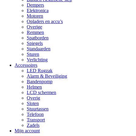
Dempers
Elektronica
Motoren
Opladers en accu’s
Overige
Remmen
Spatborden
Spiegels
Standaarden
Sturen
Verlichting
Accessoires
LED Rugzak
Alarm & Beveiliging
Bandenpomp
Helmen
LCD schermen
Overig
Sloten
Stuurtassen
Telefoon
Transport
Zadels
Mijn account