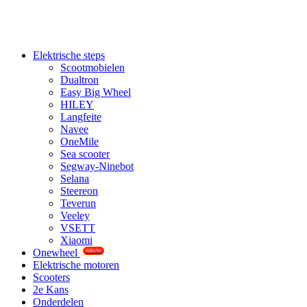
Elektrische steps
Scootmobielen
Dualtron
Easy Big Wheel
HILEY
Langfeite
Navee
OneMile
Sea scooter
Segway-Ninebot
Selana
Steereon
Teverun
Veeley
VSETT
Xiaomi
Onewheel
NIEUW
Elektrische motoren
Scooters
2e Kans
Onderdelen