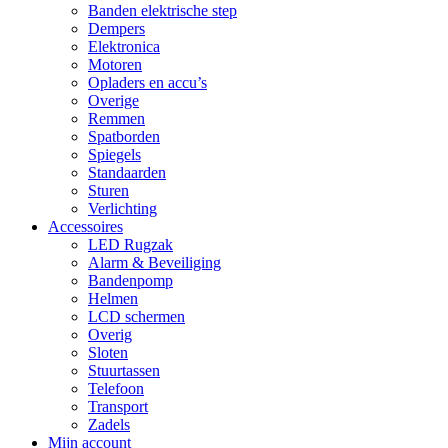
Banden elektrische step
Dempers
Elektronica
Motoren
Opladers en accu’s
Overige
Remmen
Spatborden
Spiegels
Standaarden
Sturen
Verlichting
Accessoires
LED Rugzak
Alarm & Beveiliging
Bandenpomp
Helmen
LCD schermen
Overig
Sloten
Stuurtassen
Telefoon
Transport
Zadels
Mijn account