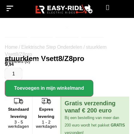
Elektrische steps
Elektrische motoren
Home
/
Elektrische Step Onderdelen
/
stuurklem
Vsett8/Z8pro
stuurklem Vsett8/Z8pro
Reviews (0)





9
,94
Toevoegen in mijn winkelmand
Gratis verzending
Standaard
Expres
vanaf € 200 euro
levering
levering
Bij een bestelling van meer dan
3 - 5
1 - 2
200 euro wordt het pakket
GRATIS
werkdagen
werkdagen
verzonden!