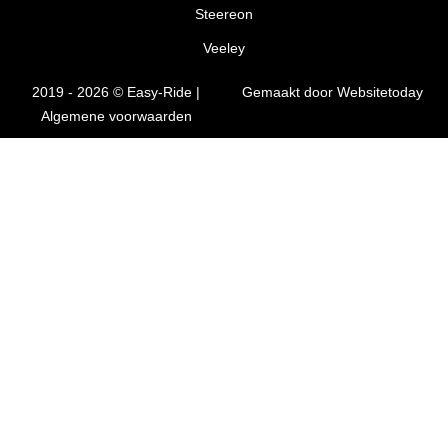
Steereon
Veeley
2019 - 2026 © Easy-Ride |
Gemaakt door Websitetoday
Algemene voorwaarden