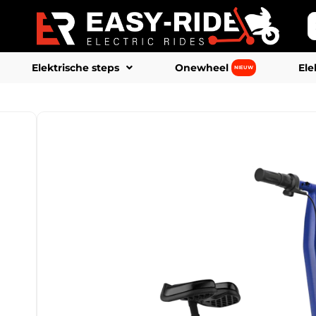
Elektrische steps
Onewheel
Ele
NIEUW