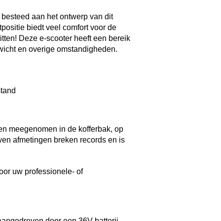
rg besteed aan het ontwerp van dit
positie biedt veel comfort voor de
ritten! Deze e-scooter heeft een bereik
ewicht en overige omstandigheden.
stand
den meegenomen in de kofferbak, op
en afmetingen breken records en is
oor uw professionele- of
aangedreven door een 36V-batterij