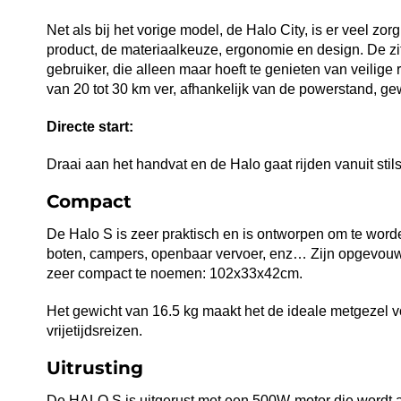
Net als bij het vorige model, de Halo City, is er veel zo
product, de materiaalkeuze, ergonomie en design. De zit
gebruiker, die alleen maar hoeft te genieten van veilige 
van 20 tot 30 km ver, afhankelijk van de powerstand, g
Directe
start:
Draai aan het handvat en de Halo gaat rijden vanuit stil
Compact
De Halo S is zeer praktisch en is ontworpen om te wor
boten, campers, openbaar vervoer, enz… Zijn opgevouw
zeer compact te noemen: 102x33x42cm.
Het gewicht van 16.5 kg maakt het de ideale metgezel v
vrijetijdsreizen.
Uitrusting
De HALO S is uitgerust met een 500W-motor die wordt 