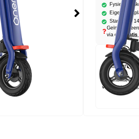
Fysieke winke
Eigen werkpl
Standaard 14
Geïnteresseer
via een
gratis 
Dit is een top
Een Onemile Halo 
voor
1199
1139
,00