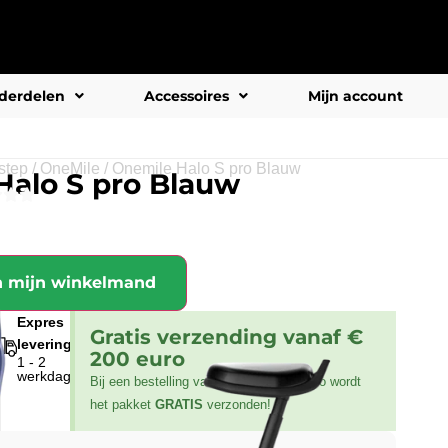
derdelen
Accessoires
Mijn account
step
/
OneMile
/
Onemile Halo S pro Blauw
Halo S pro Blauw



n mijn winkelmand
Expres
Gratis verzending vanaf €
levering
200 euro
1 - 2
werkdagen
Bij een bestelling van meer dan 200 euro wordt
het pakket
GRATIS
verzonden!