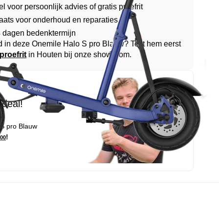
l voor persoonlijk advies of gratis proefrit
aats voor onderhoud en reparaties
 dagen bedenktermijn
d in deze Onemile Halo S pro Blauw? Test hem eerst
proefrit
in Houten bij onze showroom.
 deal!
S pro Blauw
!
,00