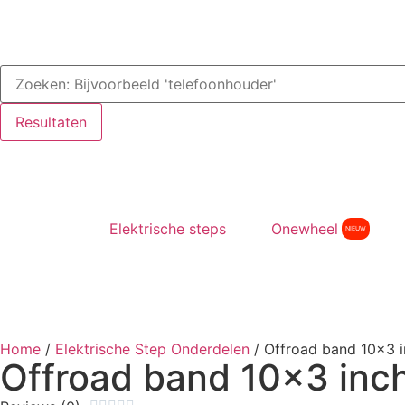
Resultaten
Elektrische steps
Onewheel
NIEUW
Home
/
Elektrische Step Onderdelen
/
Offroad band 10×3 i
Offroad band 10×3 inch