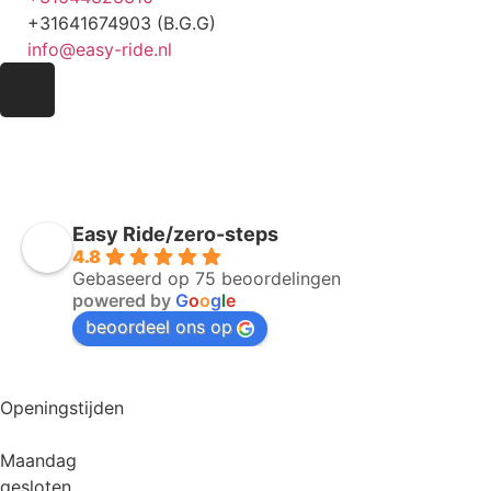
+31641674903 (B.G.G)
info@easy-ride.nl
Easy Ride/zero-steps
4.8
Gebaseerd op 75 beoordelingen
powered by
G
o
o
g
l
e
beoordeel ons op
Openingstijden
Maandag
gesloten