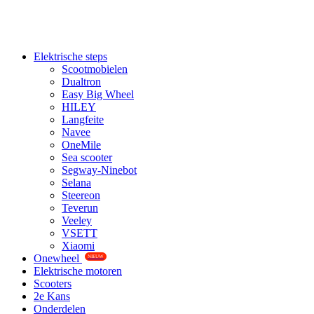
Elektrische steps
Scootmobielen
Dualtron
Easy Big Wheel
HILEY
Langfeite
Navee
OneMile
Sea scooter
Segway-Ninebot
Selana
Steereon
Teverun
Veeley
VSETT
Xiaomi
Onewheel
NIEUW
Elektrische motoren
Scooters
2e Kans
Onderdelen