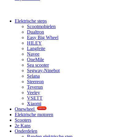
Elektrische steps
Scootmobielen
Dualtron
Easy Big Wheel
HILEY
Langfeite
Navee
OneMile
Sea scooter
Segway-Ninebot
Selana
Steereon
Teverun
Veeley
VSETT
Xiaomi
Onewheel
NIEUW
Elektrische motoren
Scooters
2e Kans
Onderdelen
Banden elektrische step