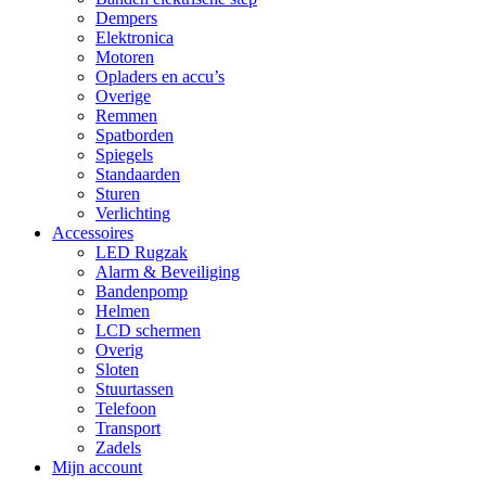
Dempers
Elektronica
Motoren
Opladers en accu’s
Overige
Remmen
Spatborden
Spiegels
Standaarden
Sturen
Verlichting
Accessoires
LED Rugzak
Alarm & Beveiliging
Bandenpomp
Helmen
LCD schermen
Overig
Sloten
Stuurtassen
Telefoon
Transport
Zadels
Mijn account