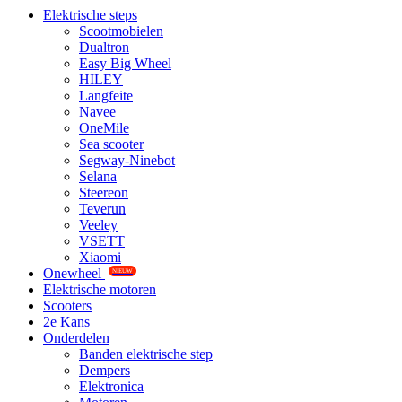
Elektrische steps
Scootmobielen
Dualtron
Easy Big Wheel
HILEY
Langfeite
Navee
OneMile
Sea scooter
Segway-Ninebot
Selana
Steereon
Teverun
Veeley
VSETT
Xiaomi
Onewheel
NIEUW
Elektrische motoren
Scooters
2e Kans
Onderdelen
Banden elektrische step
Dempers
Elektronica