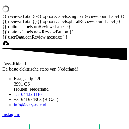
{{ reviewsTotal }}
{{ options.labels.singularReviewCountLabel }}
{{ reviewsTotal }}
{{ options.labels.pluralReviewCountLabel }}
{{ options.labels.noReviewsLabel }}
{{ options.labels.newReviewButton }}
{{ userData.canReview.message }}
Easy-Ride.nl
Dé beste elektrische steps van Nederland!
Kaagschip 22E
3991 CS
Houten, Nederland
+31644323310
+31641674903 (B.G.G)
info@easy-ride.nl
Instagram