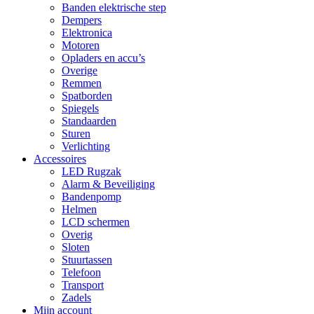
Banden elektrische step
Dempers
Elektronica
Motoren
Opladers en accu’s
Overige
Remmen
Spatborden
Spiegels
Standaarden
Sturen
Verlichting
Accessoires
LED Rugzak
Alarm & Beveiliging
Bandenpomp
Helmen
LCD schermen
Overig
Sloten
Stuurtassen
Telefoon
Transport
Zadels
Mijn account