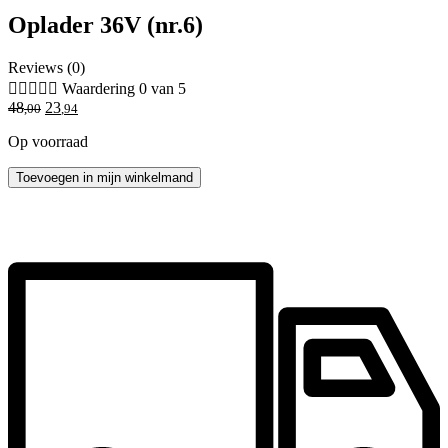
Oplader 36V (nr.6)
Reviews (0)





Waardering 0 van 5
Oorspronkelijke
Huidige
48
23
,00
,94
prijs
prijs
Op voorraad
was:
is:
48,00.
23,94.
Oplader
Toevoegen in mijn winkelmand
36V
(nr.6)
aantal