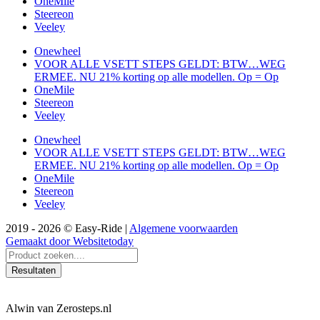
OneMile
Steereon
Veeley
Onewheel
VOOR ALLE VSETT STEPS GELDT: BTW…WEG
ERMEE. NU 21% korting op alle modellen. Op = Op
OneMile
Steereon
Veeley
Onewheel
VOOR ALLE VSETT STEPS GELDT: BTW…WEG
ERMEE. NU 21% korting op alle modellen. Op = Op
OneMile
Steereon
Veeley
2019 - 2026 © Easy-Ride |
Algemene voorwaarden
Gemaakt door Websitetoday
Search
...
Resultaten
Alwin van Zerosteps.nl