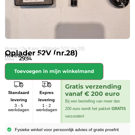
Home
/
2e Kans
/
Oplader 52V (nr.28)
Oplader 52V (nr.28)
Reviews (0)





29
,94
60
,00
Toevoegen in mijn winkelmand
Gratis verzending
Standaard
Expres
vanaf € 200 euro
levering
levering
Bij een bestelling van meer dan
3 - 5
1 - 2
200 euro wordt het pakket
GRATIS
werkdagen
werkdagen
verzonden!
Fysieke winkel voor persoonlijk advies of gratis proefrit