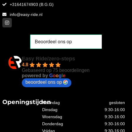
+31641674903 (B.G.G)
info@easy-ride.nl
Easy Ride/zero-steps
4.8
Gebaseerd op 75 beoordelingen
powered by
G
o
o
g
l
e
beoordeel ons op
Openingstijden
Maandag
gesloten
Dinsdag
9:30-16:00
Woensdag
9:30-16:00
Donderdag
9:30-16:00
Vrijdag
9:30-16:00