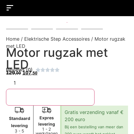
Elektrische steps
Elektrische motoren
Home
/
Elektrische Step Accessoires
/
Motor rugzak
met LED
Motor rugzak met
LED
Reviews (0)





129
107
,00
,50
Toevoegen in mijn winkelmand
Gratis verzending vanaf €
Expres
Standaard
200 euro
levering
levering
Bij een bestelling van meer dan
1 - 2
3 - 5
werkdagen