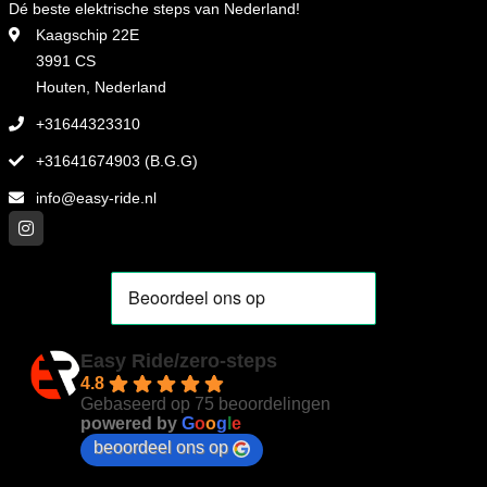
Dé beste elektrische steps van Nederland!
Kaagschip 22E
3991 CS
Houten, Nederland
+31644323310
+31641674903 (B.G.G)
info@easy-ride.nl
Easy Ride/zero-steps
4.8
Gebaseerd op 75 beoordelingen
powered by
G
o
o
g
l
e
beoordeel ons op