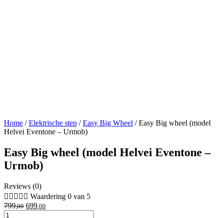
Home
/
Elektrische step
/
Easy Big Wheel
/
Easy Big wheel (model
Helvei Eventone – Urmob)
Easy Big wheel (model Helvei Eventone –
Urmob)
Reviews (0)





Waardering 0 van 5
Oorspronkelijke
Huidige
799
699
,00
,00
Easy
prijs
prijs