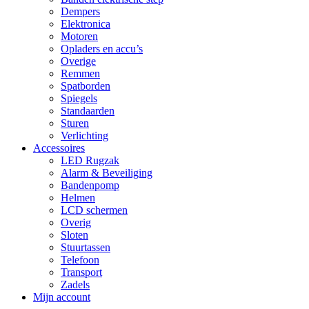
Dempers
Elektronica
Motoren
Opladers en accu’s
Overige
Remmen
Spatborden
Spiegels
Standaarden
Sturen
Verlichting
Accessoires
LED Rugzak
Alarm & Beveiliging
Bandenpomp
Helmen
LCD schermen
Overig
Sloten
Stuurtassen
Telefoon
Transport
Zadels
Mijn account