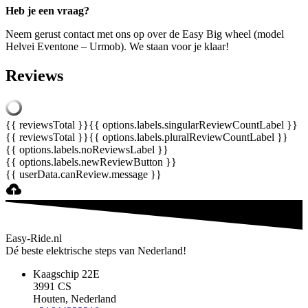
Heb je een vraag?
Neem gerust contact met ons op over de Easy Big wheel (model
Helvei Eventone – Urmob). We staan voor je klaar!
Reviews
{{ reviewsTotal }}
{{ options.labels.singularReviewCountLabel }}
{{ reviewsTotal }}
{{ options.labels.pluralReviewCountLabel }}
{{ options.labels.noReviewsLabel }}
{{ options.labels.newReviewButton }}
{{ userData.canReview.message }}
Easy-Ride.nl
Dé beste elektrische steps van Nederland!
Kaagschip 22E
3991 CS
Houten, Nederland