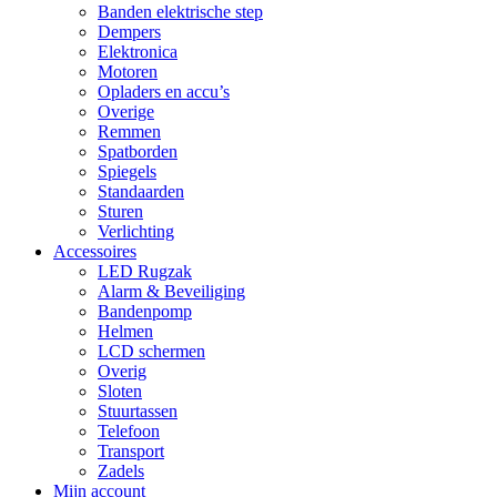
Banden elektrische step
Dempers
Elektronica
Motoren
Opladers en accu’s
Overige
Remmen
Spatborden
Spiegels
Standaarden
Sturen
Verlichting
Accessoires
LED Rugzak
Alarm & Beveiliging
Bandenpomp
Helmen
LCD schermen
Overig
Sloten
Stuurtassen
Telefoon
Transport
Zadels
Mijn account