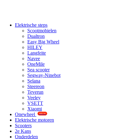
Elektrische steps
Scootmobielen
Dualtron
Easy Big Wheel
HILEY
Langfeite
Navee
OneMile
Sea scooter
Segway-Ninebot
Selana
Steereon
Teverun
Veeley
VSETT
Xiaomi
Onewheel
NIEUW
Elektrische motoren
Scooters
2e Kans
Onderdelen