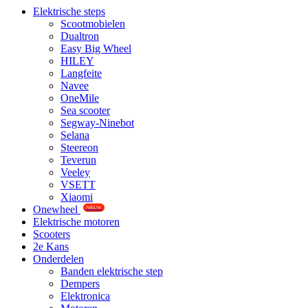
Elektrische steps
Scootmobielen
Dualtron
Easy Big Wheel
HILEY
Langfeite
Navee
OneMile
Sea scooter
Segway-Ninebot
Selana
Steereon
Teverun
Veeley
VSETT
Xiaomi
Onewheel
NIEUW
Elektrische motoren
Scooters
2e Kans
Onderdelen
Banden elektrische step
Dempers
Elektronica