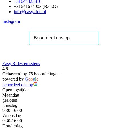
+31644323310
+31641674903 (B.G.G)
info@easy-ride.nl
Instagram
Easy Ride/zero-steps
4.8
Gebaseerd op 75 beoordelingen
powered by
G
o
o
g
l
e
beoordeel ons op
Openingstijden
Maandag
gesloten
Dinsdag
9:30-16:00
Woensdag
9:30-16:00
Donderdag