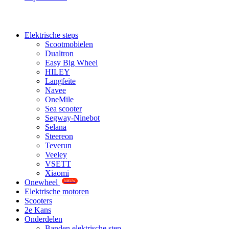
Elektrische steps
Scootmobielen
Dualtron
Easy Big Wheel
HILEY
Langfeite
Navee
OneMile
Sea scooter
Segway-Ninebot
Selana
Steereon
Teverun
Veeley
VSETT
Xiaomi
Onewheel
NIEUW
Elektrische motoren
Scooters
2e Kans
Onderdelen
Banden elektrische step