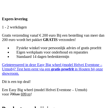
Expres levering
1 - 2 werkdagen
Gratis verzending vanaf € 200 euro
Bij een bestelling van meer dan
200 euro wordt het pakket
GRATIS
verzonden!
Fysieke winkel voor persoonlijk advies of gratis proefrit
Eigen werkplaats voor onderhoud en reparaties
Standaard 14 dagen bedenktermijn
Geïnteresseerd in deze Easy Big wheel (model Helvei Eventone –
Urmob)? Test hem eerst via een
gratis proefrit
in Houten bij onze
showroom.
Dit is een top deal!
Een Easy Big wheel (model Helvei Eventone – Urmob)
Oorspronkelijke
Huidige
voor
799
699
!
,00
,00
prijs
prijs
was:
is:
799,00.
699,00.