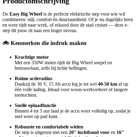
Productomschrijving
De
Easy Big Wheel
is de perfecte elektrische step voor wie wil
combineren: stijl, comfort én duurzaamheid. Of je nu dagelijks heen
en weer rijdt naar werk, of relaxed door de stad cruiset — deze e-
step tilt jouw rit naar een hoger niveau.
🚲 Kenmerken die indruk maken
Krachtige motor
Met een 350W motor rijdt de Big Wheel soepel en
betrouwbaar, zelfs bij lichte hellingen.
Ruime actieradius
Dankzij de 36 V, 15 Ah accu leg je tot wel
40-50 km
af op
één volle lading. Ideaal voor woon-werkverkeer of langere
toertochten.
Snelle oplaadfunctie
Binnen 4 tot 5 uur laad je de accu weer volledig op, zodat je
snel weer op pad kunt.
Robuuste en comfortabele wielen
De step is uitgerust met een
20″ luchtband voor
en
16″