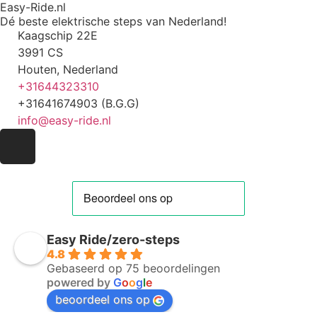
Easy-Ride.nl
Dé beste elektrische steps van Nederland!
Kaagschip 22E
3991 CS
Houten, Nederland
+31644323310
+31641674903 (B.G.G)
info@easy-ride.nl
Easy Ride/zero-steps
4.8
Gebaseerd op 75 beoordelingen
powered by
G
o
o
g
l
e
beoordeel ons op