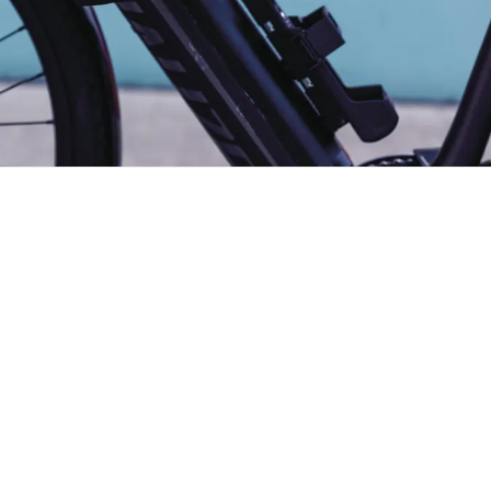
 deal!
6500A/110 SmartX