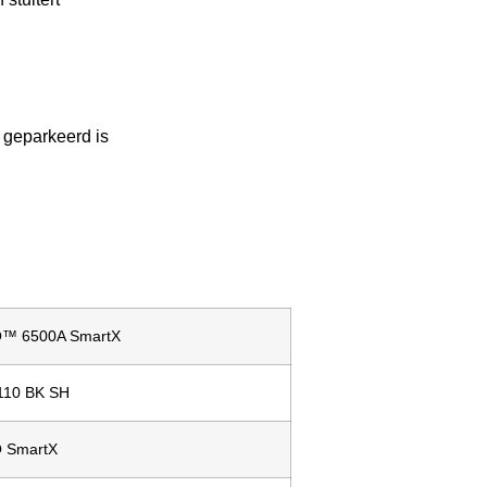
t geparkeerd is
™ 6500A SmartX
110 BK SH
 SmartX