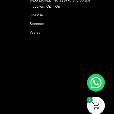
WEG ERMEE. NU 21% korting op alle
modellen. Op = Op
OneMile
Steereon
Veeley
0