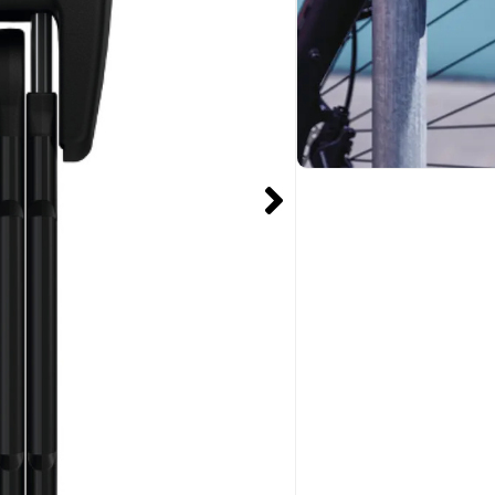
Dit is een top
Een Abus BORDO 
voor
249
!
,94