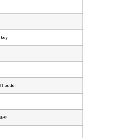
 key
ef houder
th®