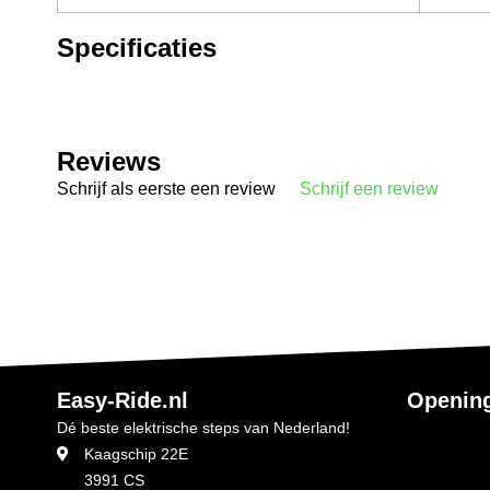
Specificaties
Reviews
Schrijf als eerste een review
Schrijf een review
Easy-Ride.nl
Opening
Dé beste elektrische steps van Nederland!
Kaagschip 22E
3991 CS