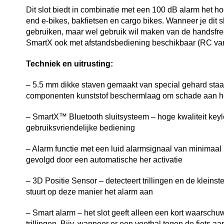
Dit slot biedt in combinatie met een 100 dB alarm het h
end e-bikes, bakfietsen en cargo bikes. Wanneer je dit sl
gebruiken, maar wel gebruik wil maken van de handsf
SmartX ook met afstandsbediening beschikbaar (RC vari
Techniek en uitrusting:
– 5.5 mm dikke staven gemaakt van special gehard staal
componenten kunststof beschermlaag om schade aan h
– SmartX™ Bluetooth sluitsysteem – hoge kwaliteit keyl
gebruiksvriendelijke bediening
– Alarm functie met een luid alarmsignaal van minima
gevolgd door een automatische her activatie
– 3D Positie Sensor – detecteert trillingen en de kleins
stuurt op deze manier het alarm aan
– Smart alarm – het slot geeft alleen een kort waarschu
trillingen. Bijv. wanneer er een voetbal tegen de fiets aan