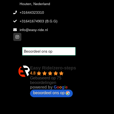
Houten, Nederland
+31644323310
+31641674903 (B.G.G)
info@easy-ride.nl
Easy Ride/zero-steps
4.8
Gebaseerd op 75
beoordelingen
powered by
G
o
o
g
l
e
beoordeel ons op