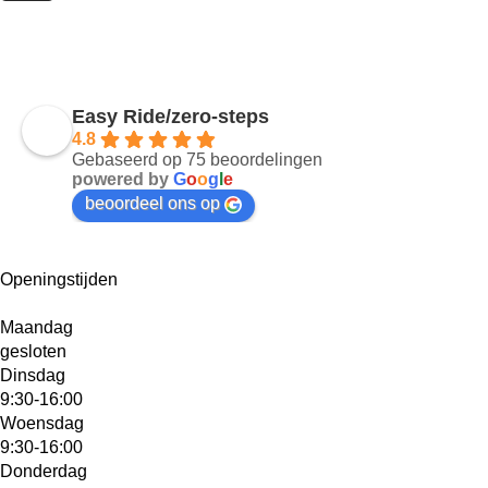
Easy Ride/zero-steps
4.8
Gebaseerd op 75 beoordelingen
powered by
G
o
o
g
l
e
beoordeel ons op
Openingstijden
Maandag
gesloten
Dinsdag
9:30-16:00
Woensdag
9:30-16:00
Donderdag