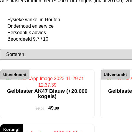
Alle blasters komen met 15.000 extra kogels (totaal 20.000) zod
Fysieke winkel in Houten
Onderhoud en service
Persoonlijk advies
Beoordeeld 9.7 / 10
Korting!
Uitverkocht
Korting!
Uitverkocht
Gelblaster AK47 Blauw (+20.000
Gelblaste
kogels)
49
,00
59
,00
Korting!