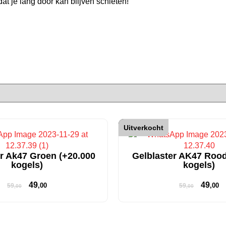
at je lang door kan blijven schieten!
Korting!
Uitverkocht
r Ak47 Groen (+20.000
Gelblaster AK47 Rood
kogels)
kogels)
49
49
,00
,00
59
59
,00
,00